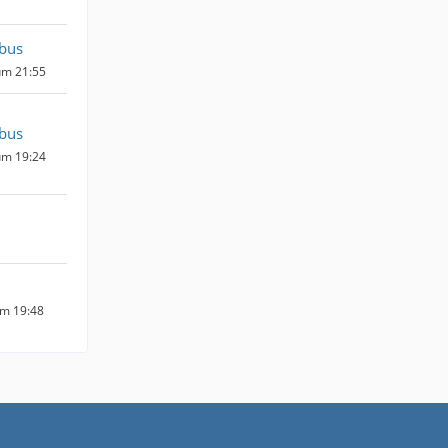
bus
um 21:55
bus
um 19:24
um 19:48