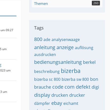
Themen
260
Tags
 um 09:27
800
ade
analysenwaage
anleitung
anzeige
auflösung
25 um
ausdrucken
bedienungsanleitung
berkel
g
bizerba
2023 um
beschreibung
bon
bizerba sc 800
bizerba sw 800
code
com
defekt
brauche
digi
23 um
display
drucken
drucker
ebay
dämpfer
eichamt