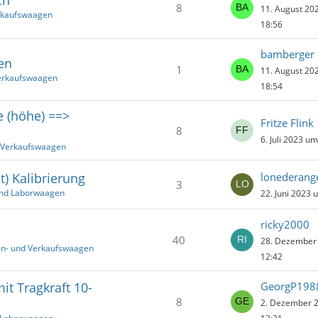
8
11. August 20
rkaufswaagen
18:56
bamberger
en
1
11. August 20
Verkaufswaagen
18:54
e (höhe) ==>
Fritze Flink
8
6. Juli 2023 u
d Verkaufswaagen
t) Kalibrierung
lonederang
3
 und Laborwaagen
22. Juni 2023 
ricky2000
40
28. Dezember
en- und Verkaufswaagen
12:42
t Tragkraft 10-
GeorgP198
8
2. Dezember 