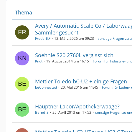
Thema
Avery / Automatic Scale Co / Laborwaag
Sammler gesucht
FrederikF
12. März 2026 um 09:23
sonstige Fragen zu 
Soehnle S20 2760L vergisst sich
Knut
19. August 2014 um 16:15
Forum für Industrie- u
Mettler Toledo bC-U2 + einige Fragen
beConnected
20. Mai 2016 um 11:45
Forum für Laden-
Hauptner Labor/Apothekerwaage?
Bernd_S
25. April 2013 um 17:52
sonstige Fragen zu u
Mettler Toledo UC3-HTouch UC3-GTou