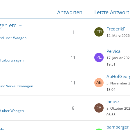
Antworten
Letzte Antwort
en etc. –
FrederikF
1
12. März 2026
und über Waagen
Pelvica
11
17. Januar 20
nd Laborwaagen
19:51
AbHofGeor
11
3. November 
 und Verkaufswaagen
13:04
Janusz
8
8. Oktober 20
nd über Waagen
06:55
bamberger
ch