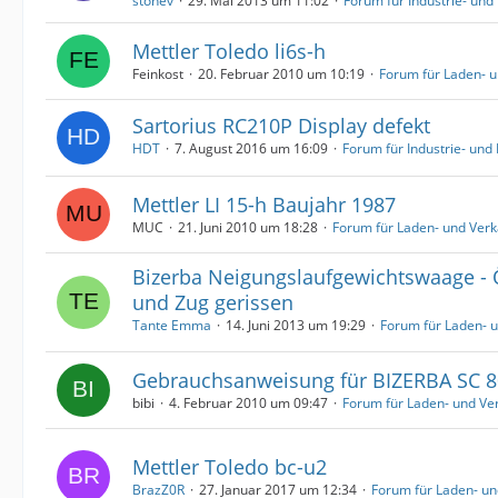
stonev
29. Mai 2013 um 11:02
Forum für Industrie- un
Mettler Toledo li6s-h
Feinkost
20. Februar 2010 um 10:19
Forum für Laden- 
Sartorius RC210P Display defekt
HDT
7. August 2016 um 16:09
Forum für Industrie- un
Mettler LI 15-h Baujahr 1987
MUC
21. Juni 2010 um 18:28
Forum für Laden- und Ver
Bizerba Neigungslaufgewichtswaage - 
und Zug gerissen
Tante Emma
14. Juni 2013 um 19:29
Forum für Laden- 
Gebrauchsanweisung für BIZERBA SC 8
bibi
4. Februar 2010 um 09:47
Forum für Laden- und V
Mettler Toledo bc-u2
BrazZ0R
27. Januar 2017 um 12:34
Forum für Laden- u