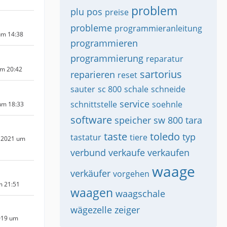
problem
plu
pos
preise
probleme
programmieranleitung
um 14:38
programmieren
programmierung
reparatur
um 20:42
sartorius
reparieren
reset
sauter
sc 800
schale
schneide
service
schnittstelle
soehnle
um 18:33
software
speicher
sw 800
tara
taste
toledo
typ
tastatur
tiere
 2021 um
verbund
verkaufe
verkaufen
waage
verkäufer
vorgehen
m 21:51
waagen
waagschale
wägezelle
zeiger
019 um