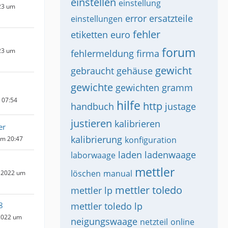
einstellen
einstellung
23 um
error
ersatzteile
einstellungen
fehler
etiketten
euro
forum
23 um
fehlermeldung
firma
gewicht
gebraucht
gehäuse
gewichte
gewichten
gramm
m 07:54
hilfe
http
handbuch
justage
justieren
kalibrieren
er
kalibrierung
um 20:47
konfiguration
laden
ladenwaage
laborwaage
mettler
löschen
manual
 2022 um
mettler toledo
mettler lp
8
mettler toledo lp
2022 um
neigungswaage
netzteil
online