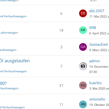
d Laborwaagen
12:31
ebt.2007
6
und Verkaufswaagen
11. Mai 2022 
KRB
18
d Laborwaagen
6. April 2022 
Gastaufzeit
3
kaufswaagen
9. März 2022 
Öl ausgelaufen
admin
7
14. Dezember
und Verkaufswaagen
07:30
00?
kuerbis
37
erkaufswaagen
3. Mai 2020 u
antonello
11
19. Oktober 2
nd Verkaufswaagen