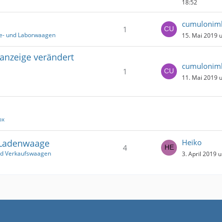
18:52
cumulonim
1
ie- und Laborwaagen
15. Mai 2019 
anzeige verändert
cumulonim
1
11. Mai 2019 
ox
 Ladenwaage
Heiko
4
nd Verkaufswaagen
3. April 2019 