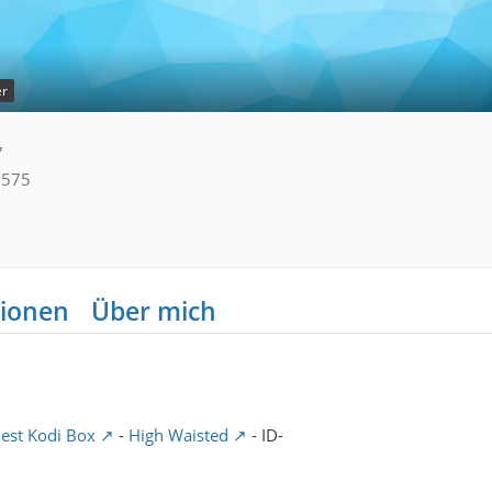
er
7
575
ionen
Über mich
est Kodi Box
-
High Waisted
- ID-