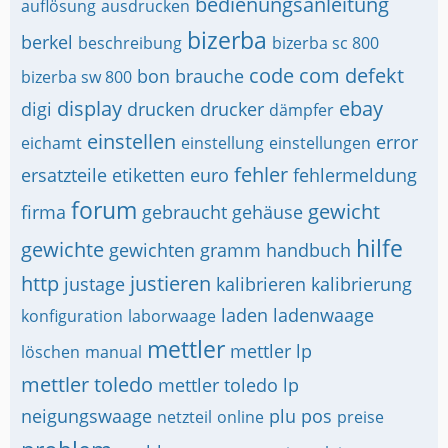
bedienungsanleitung
auflösung
ausdrucken
bizerba
berkel
beschreibung
bizerba sc 800
code
com
defekt
bon
brauche
bizerba sw 800
display
ebay
digi
drucken
drucker
dämpfer
einstellen
error
eichamt
einstellung
einstellungen
fehler
ersatzteile
etiketten
euro
fehlermeldung
forum
gewicht
firma
gebraucht
gehäuse
hilfe
gewichte
gewichten
gramm
handbuch
http
justieren
justage
kalibrieren
kalibrierung
laden
ladenwaage
konfiguration
laborwaage
mettler
mettler lp
löschen
manual
mettler toledo
mettler toledo lp
neigungswaage
plu
pos
netzteil
online
preise