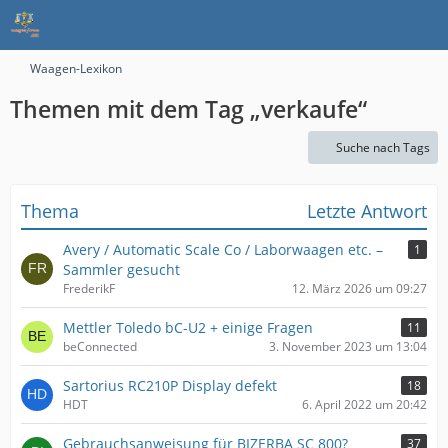
Waagen-Lexikon
Themen mit dem Tag „verkaufe“
Suche nach Tags
Thema
Letzte Antwort
Avery / Automatic Scale Co / Laborwaagen etc. –
1
Sammler gesucht
FrederikF
12. März 2026 um 09:27
Mettler Toledo bC-U2 + einige Fragen
11
beConnected
3. November 2023 um 13:04
Sartorius RC210P Display defekt
18
HDT
6. April 2022 um 20:42
Gebrauchsanweisung für BIZERBA SC 800?
37