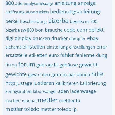
800
anleitung
anzeige
ade
analysenwaage
bedienungsanleitung
auflösung
ausdrucken
bizerba
berkel
beschreibung
bizerba sc 800
code
com
defekt
bon
brauche
bizerba sw 800
display
ebay
digi
drucken
drucker
dämpfer
einstellen
error
eichamt
einstellung
einstellungen
fehler
ersatzteile
etiketten
euro
fehlermeldung
forum
gewicht
firma
gebraucht
gehäuse
hilfe
gewichte
gewichten
gramm
handbuch
http
justieren
justage
kalibrieren
kalibrierung
laden
ladenwaage
konfiguration
laborwaage
mettler
mettler lp
löschen
manual
mettler toledo
mettler toledo lp