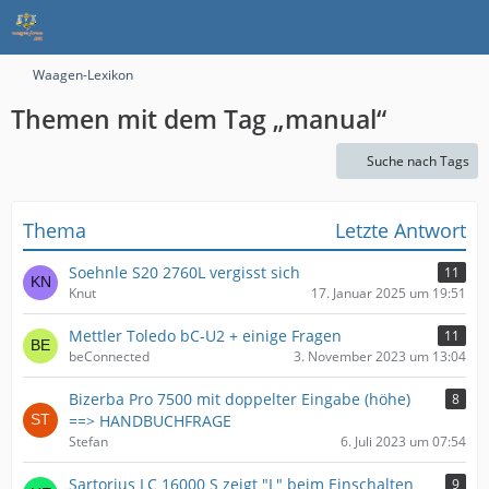
Waagen-Lexikon
Themen mit dem Tag „manual“
Suche nach Tags
Thema
Letzte Antwort
Soehnle S20 2760L vergisst sich
11
Knut
17. Januar 2025 um 19:51
Mettler Toledo bC-U2 + einige Fragen
11
beConnected
3. November 2023 um 13:04
Bizerba Pro 7500 mit doppelter Eingabe (höhe)
8
==> HANDBUCHFRAGE
Stefan
6. Juli 2023 um 07:54
Sartorius LC 16000 S zeigt "L" beim Einschalten
9