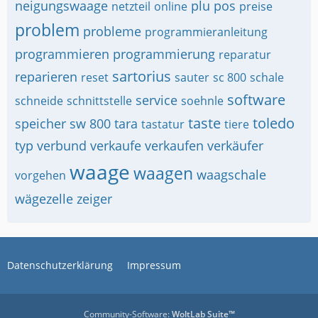
neigungswaage
plu
pos
netzteil
online
preise
problem
probleme
programmieranleitung
programmieren
programmierung
reparatur
sartorius
reparieren
reset
sauter
sc 800
schale
software
service
schneide
schnittstelle
soehnle
taste
toledo
speicher
sw 800
tara
tastatur
tiere
typ
verbund
verkaufe
verkaufen
verkäufer
waage
waagen
waagschale
vorgehen
wägezelle
zeiger
Datenschutzerklärung
Impressum
Community-Software:
WoltLab Suite™