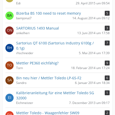
Edi
29. April 2015 um 09:54
Bizerba BS 100 need to reset memory
5
bamjonut7
14. August 2014 um 09:12
SARTORIUS 1493 Manual
3
onkelheri
13. Juni 2014 um 17:58
Sartorius QT 6100 (Sartorius Industry 6100g /
7
0.1g)
rhschneider
5. Mai 2014 um 17:39
Mettler PE360 eichfähig?
9
Torn
18. Februar 2014 um 17:24
Bin neu hier / Mettler Toledo LP-6S-F2
6
Sandro
6. Januar 2014 um 18:34
Kalibrieranleitung für eine Mettler Toledo SG
1
32000
Eichmeister
7. Dezember 2013 um 09:17
Mettler Toledo - Waagenfehler SW09
2