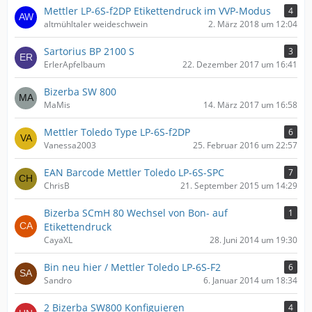
Mettler LP-6S-f2DP Etikettendruck im VVP-Modus
4
altmühltaler weideschwein
2. März 2018 um 12:04
Sartorius BP 2100 S
3
ErlerApfelbaum
22. Dezember 2017 um 16:41
Bizerba SW 800
MaMis
14. März 2017 um 16:58
Mettler Toledo Type LP-6S-f2DP
6
Vanessa2003
25. Februar 2016 um 22:57
EAN Barcode Mettler Toledo LP-6S-SPC
7
ChrisB
21. September 2015 um 14:29
Bizerba SCmH 80 Wechsel von Bon- auf
1
Etikettendruck
CayaXL
28. Juni 2014 um 19:30
Bin neu hier / Mettler Toledo LP-6S-F2
6
Sandro
6. Januar 2014 um 18:34
2 Bizerba SW800 Konfiguieren
4