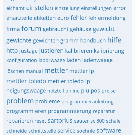
einstellen
error
eichamt
einstellung
einstellungen
fehler
ersatzteile
etiketten
euro
fehlermeldung
forum
gewicht
firma
gebraucht
gehäuse
hilfe
gewichte
gewichten
gramm
handbuch
http
justieren
justage
kalibrieren
kalibrierung
laden
ladenwaage
konfiguration
laborwaage
mettler
mettler lp
löschen
manual
mettler toledo
mettler toledo lp
neigungswaage
plu
pos
netzteil
online
preise
problem
probleme
programmieranleitung
programmieren
programmierung
reparatur
sartorius
reparieren
reset
sauter
sc 800
schale
software
service
schneide
schnittstelle
soehnle