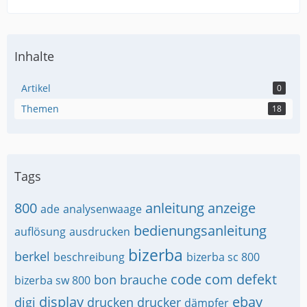
Inhalte
Artikel
0
Themen
18
Tags
800
anleitung
anzeige
ade
analysenwaage
bedienungsanleitung
auflösung
ausdrucken
bizerba
berkel
beschreibung
bizerba sc 800
code
com
defekt
bon
brauche
bizerba sw 800
display
ebay
digi
drucken
drucker
dämpfer