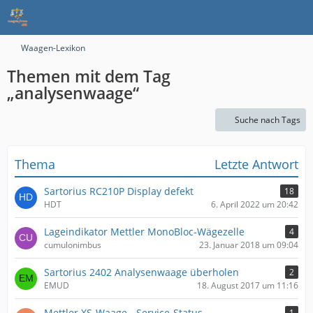
Waagen-Lexikon
Themen mit dem Tag
„analysenwaage“
Suche nach Tags
Thema
Letzte Antwort
Sartorius RC210P Display defekt
18
HDT
6. April 2022 um 20:42
Lageindikator Mettler MonoBloc-Wägezelle
4
cumulonimbus
23. Januar 2018 um 09:04
Sartorius 2402 Analysenwaage überholen
2
EMUD
18. August 2017 um 11:16
Mettler XS-Waage - Service-Status
1