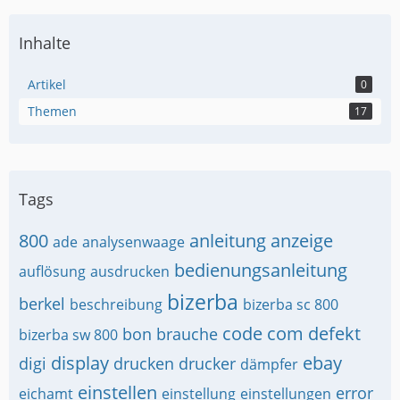
Inhalte
Artikel
0
Themen
17
Tags
800
anleitung
anzeige
ade
analysenwaage
bedienungsanleitung
auflösung
ausdrucken
bizerba
berkel
beschreibung
bizerba sc 800
code
com
defekt
bon
brauche
bizerba sw 800
display
ebay
digi
drucken
drucker
dämpfer
einstellen
error
eichamt
einstellung
einstellungen