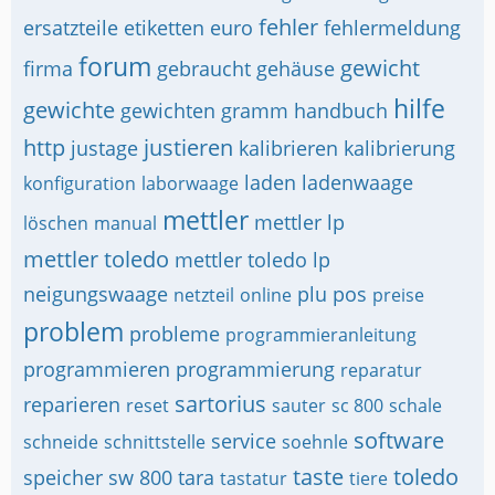
fehler
ersatzteile
etiketten
euro
fehlermeldung
forum
gewicht
firma
gebraucht
gehäuse
hilfe
gewichte
gewichten
gramm
handbuch
http
justieren
justage
kalibrieren
kalibrierung
laden
ladenwaage
konfiguration
laborwaage
mettler
mettler lp
löschen
manual
mettler toledo
mettler toledo lp
neigungswaage
plu
pos
netzteil
online
preise
problem
probleme
programmieranleitung
programmieren
programmierung
reparatur
sartorius
reparieren
reset
sauter
sc 800
schale
software
service
schneide
schnittstelle
soehnle
taste
toledo
speicher
sw 800
tara
tastatur
tiere