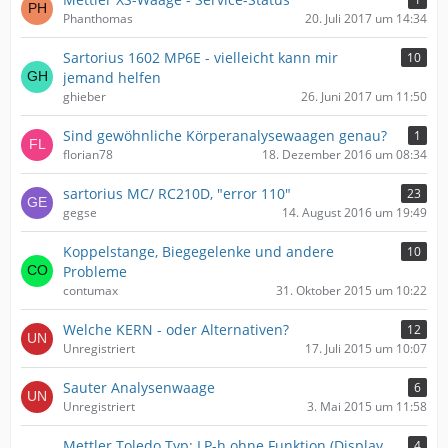
Phanthomas
20. Juli 2017 um 14:34
Sartorius 1602 MP6E - vielleicht kann mir
10
jemand helfen
ghieber
26. Juni 2017 um 11:50
Sind gewöhnliche Körperanalysewaagen genau?
1
florian78
18. Dezember 2016 um 08:34
sartorius MC/ RC210D, "error 110"
23
gegse
14. August 2016 um 19:49
Koppelstange, Biegegelenke und andere
10
Probleme
contumax
31. Oktober 2015 um 10:22
Welche KERN - oder Alternativen?
12
Unregistriert
17. Juli 2015 um 10:07
Sauter Analysenwaage
6
Unregistriert
3. Mai 2015 um 11:58
Mettler Toledo Typ: LP-h ohne Funktion (Display
4