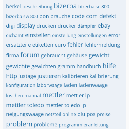
bizerba
berkel
beschreibung
bizerba sc 800
code
com
defekt
bon
brauche
bizerba sw 800
display
ebay
digi
drucken
drucker
dämpfer
einstellen
error
eichamt
einstellung
einstellungen
fehler
ersatzteile
etiketten
euro
fehlermeldung
forum
gewicht
firma
gebraucht
gehäuse
hilfe
gewichte
gewichten
gramm
handbuch
http
justieren
justage
kalibrieren
kalibrierung
laden
ladenwaage
konfiguration
laborwaage
mettler
mettler lp
löschen
manual
mettler toledo
mettler toledo lp
neigungswaage
plu
pos
netzteil
online
preise
problem
probleme
programmieranleitung