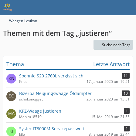
Waagen-Lexikon
Themen mit dem Tag „justieren“
Suche nach Tags
Thema
Letzte Antwort
Soehnle S20 2760L vergisst sich
11
Knut
17. Januar 2025 um 19:51
Bizerba Neigungswaage Öldämpfer
10
schokonugget
26. Januar 2023 um 13:51
KPZ-Waage justieren
1
Manitu18510
15. Mai 2019 um 21:55
Systec IT3000M Servicepasswort
1
kilo
3. Januar 2019 um 23:44