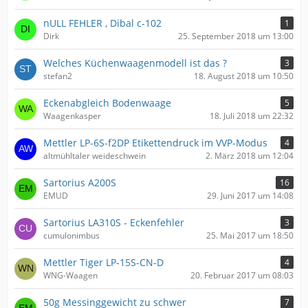
nULL FEHLER , Dibal c-102
1
Dirk
25. September 2018 um 13:00
Welches Küchenwaagenmodell ist das ?
3
stefan2
18. August 2018 um 10:50
Eckenabgleich Bodenwaage
5
Waagenkasper
18. Juli 2018 um 22:32
Mettler LP-6S-f2DP Etikettendruck im VVP-Modus
4
altmühltaler weideschwein
2. März 2018 um 12:04
Sartorius A200S
16
EMUD
29. Juni 2017 um 14:08
Sartorius LA310S - Eckenfehler
3
cumulonimbus
25. Mai 2017 um 18:50
Mettler Tiger LP-15S-CN-D
4
WNG-Waagen
20. Februar 2017 um 08:03
50g Messinggewicht zu schwer
7