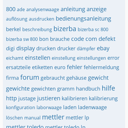
800
anleitung
anzeige
ade
analysenwaage
bedienungsanleitung
auflösung
ausdrucken
bizerba
berkel
beschreibung
bizerba sc 800
code
com
defekt
bon
brauche
bizerba sw 800
display
ebay
digi
drucken
drucker
dämpfer
einstellen
error
eichamt
einstellung
einstellungen
fehler
ersatzteile
etiketten
euro
fehlermeldung
forum
gewicht
firma
gebraucht
gehäuse
hilfe
gewichte
gewichten
gramm
handbuch
http
justieren
justage
kalibrieren
kalibrierung
laden
ladenwaage
konfiguration
laborwaage
mettler
mettler lp
löschen
manual
mettler toledo
mettler toledo lp