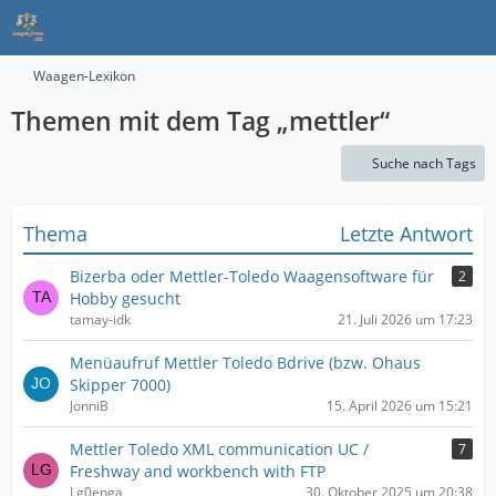
Waagen-Lexikon
Themen mit dem Tag „mettler“
Suche nach Tags
Thema
Letzte Antwort
Bizerba oder Mettler-Toledo Waagensoftware für
2
Hobby gesucht
tamay-idk
21. Juli 2026 um 17:23
Menüaufruf Mettler Toledo Bdrive (bzw. Ohaus
Skipper 7000)
JonniB
15. April 2026 um 15:21
Mettler Toledo XML communication UC /
7
Freshway and workbench with FTP
Lg0enga
30. Oktober 2025 um 20:38