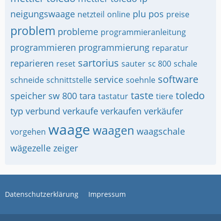
neigungswaage
plu
pos
netzteil
online
preise
problem
probleme
programmieranleitung
programmieren
programmierung
reparatur
sartorius
reparieren
reset
sauter
sc 800
schale
software
service
schneide
schnittstelle
soehnle
taste
toledo
speicher
sw 800
tara
tastatur
tiere
typ
verbund
verkaufe
verkaufen
verkäufer
waage
waagen
waagschale
vorgehen
wägezelle
zeiger
Datenschutzerklärung
Impressum