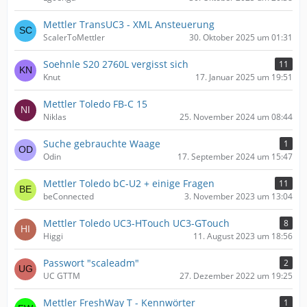
Mettler TransUC3 - XML Ansteuerung
ScalerToMettler
30. Oktober 2025 um 01:31
Soehnle S20 2760L vergisst sich
11
Knut
17. Januar 2025 um 19:51
Mettler Toledo FB-C 15
Niklas
25. November 2024 um 08:44
Suche gebrauchte Waage
1
Odin
17. September 2024 um 15:47
Mettler Toledo bC-U2 + einige Fragen
11
beConnected
3. November 2023 um 13:04
Mettler Toledo UC3-HTouch UC3-GTouch
8
Higgi
11. August 2023 um 18:56
Passwort "scaleadm"
2
UC GTTM
27. Dezember 2022 um 19:25
Mettler FreshWay T - Kennwörter
1