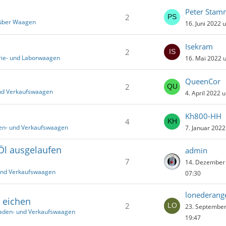
Peter Stam
2
 über Waagen
16. Juni 2022 
Isekram
2
trie- und Laborwaagen
16. Mai 2022 
QueenCor
2
und Verkaufswaagen
4. April 2022 
Kh800-HH
4
en- und Verkaufswaagen
7. Januar 202
Öl ausgelaufen
admin
7
14. Dezember
und Verkaufswaagen
07:30
lonederang
d eichen
2
23. Septembe
Laden- und Verkaufswaagen
19:47