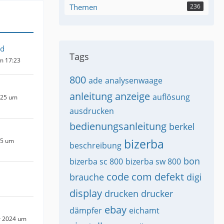
Themen
236
nd
Tags
um 17:23
800
ade
analysenwaage
anleitung
anzeige
auflösung
025 um
ausdrucken
bedienungsanleitung
berkel
bizerba
25 um
beschreibung
bon
bizerba sc 800
bizerba sw 800
code
com
defekt
brauche
digi
display
drucken
drucker
ebay
dämpfer
eichamt
r 2024 um