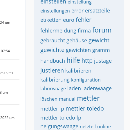
einstellen
einstellung
error
ersatzteile
einstellungen
fehler
etiketten
euro
024 um
forum
fehlermeldung
firma
gewicht
gebraucht
gehäuse
gewichte
gewichten
gramm
m 07:54
hilfe
http
handbuch
justage
justieren
kalibrieren
um 09:51
kalibrierung
konfiguration
laden
ladenwaage
laborwaage
23 um
mettler
löschen
manual
mettler toledo
mettler lp
mettler toledo lp
 2022 um
neigungswaage
netzteil
online