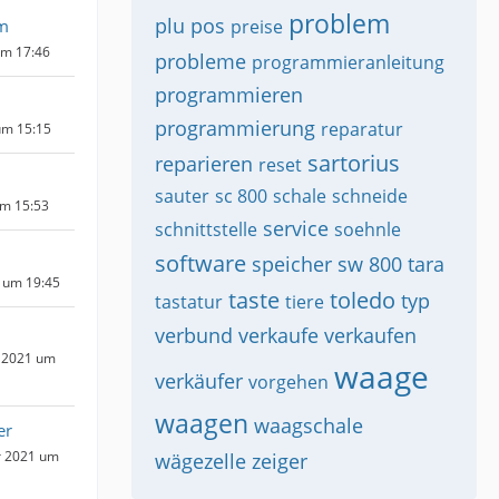
problem
plu
pos
m
preise
um 17:46
probleme
programmieranleitung
programmieren
programmierung
reparatur
um 15:15
sartorius
reparieren
reset
sauter
sc 800
schale
schneide
um 15:53
service
schnittstelle
soehnle
software
speicher
sw 800
tara
2 um 19:45
taste
toledo
typ
tastatur
tiere
verbund
verkaufe
verkaufen
 2021 um
waage
verkäufer
vorgehen
waagen
waagschale
er
r 2021 um
wägezelle
zeiger