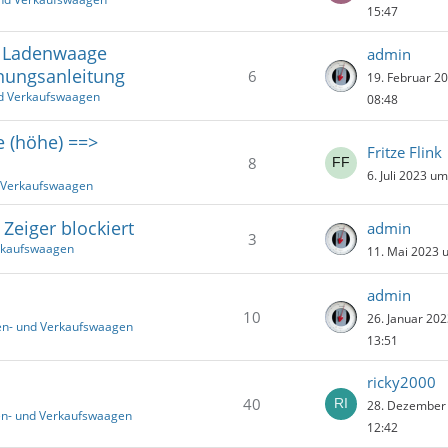
15:47
e Ladenwaage
admin
nungsanleitung
6
19. Februar 2
nd Verkaufswaagen
08:48
e (höhe) ==>
Fritze Flink
8
6. Juli 2023 u
d Verkaufswaagen
Zeiger blockiert
admin
3
rkaufswaagen
11. Mai 2023 
admin
10
26. Januar 20
en- und Verkaufswaagen
13:51
ricky2000
40
28. Dezember
en- und Verkaufswaagen
12:42