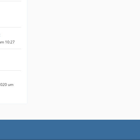
c
um 10:27
2020 um