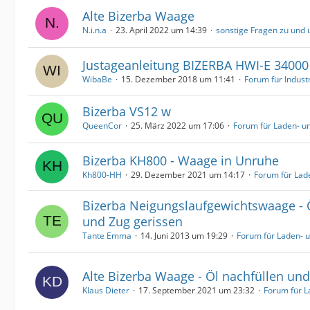
Alte Bizerba Waage
N.i.n.a
23. April 2022 um 14:39
sonstige Fragen zu und
Justageanleitung BIZERBA HWI-E 34000
WibaBe
15. Dezember 2018 um 11:41
Forum für Indus
Bizerba VS12 w
QueenCor
25. März 2022 um 17:06
Forum für Laden- 
Bizerba KH800 - Waage in Unruhe
Kh800-HH
29. Dezember 2021 um 14:17
Forum für Lad
Bizerba Neigungslaufgewichtswaage - 
und Zug gerissen
Tante Emma
14. Juni 2013 um 19:29
Forum für Laden- 
Alte Bizerba Waage - Öl nachfüllen un
Klaus Dieter
17. September 2021 um 23:32
Forum für 