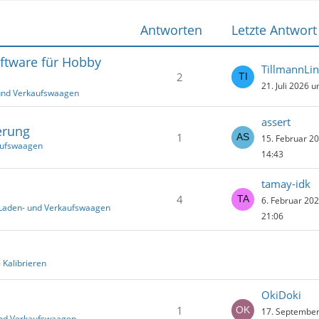
Antworten
Letzte Antwort
ftware für Hobby
TillmannLi
2
21. Juli 2026 
und Verkaufswaagen
assert
erung
1
15. Februar 2
aufswaagen
14:43
tamay-idk
4
6. Februar 20
 Laden- und Verkaufswaagen
21:06
- Kalibrieren
OkiDoki
1
17. Septembe
und Verkaufswaagen