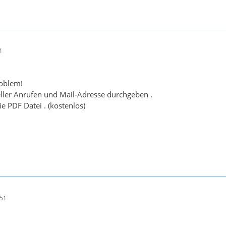
1
roblem!
ller Anrufen und Mail-Adresse durchgeben .
e PDF Datei . (kostenlos)
:51