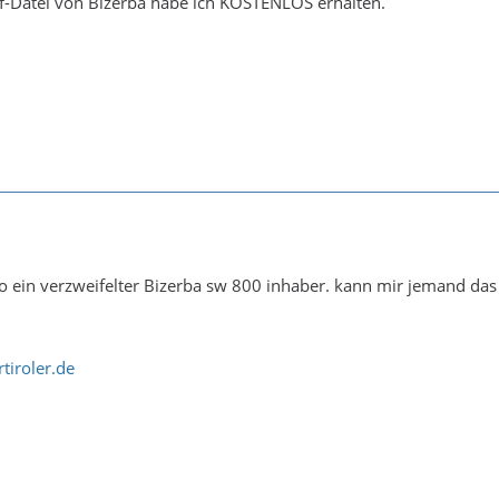
df-Datei von Bizerba habe ich KOSTENLOS erhalten.
 so ein verzweifelter Bizerba sw 800 inhaber. kann mir jemand d
tiroler.de