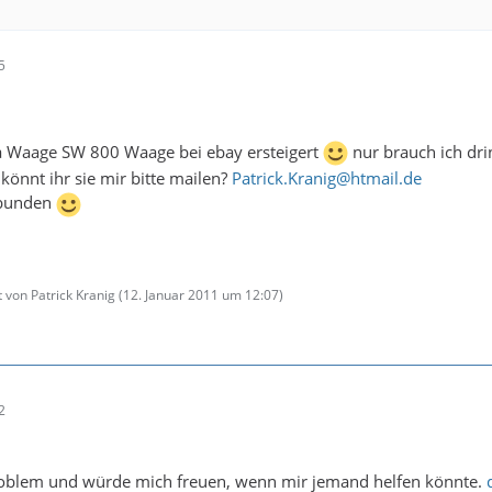
5
ba Waage SW 800 Waage bei ebay ersteigert
nur brauch ich dr
. könnt ihr sie mir bitte mailen?
Patrick.Kranig@htmail.de
rbunden
t von Patrick Kranig (
12. Januar 2011 um 12:07
)
2
roblem und würde mich freuen, wenn mir jemand helfen könnte.