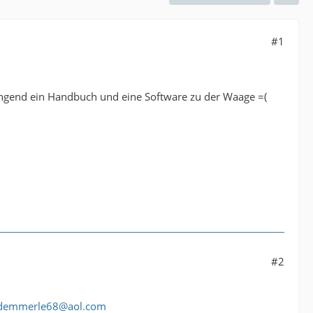
#1
ingend ein Handbuch und eine Software zu der Waage =(
#2
demmerle68@aol.com