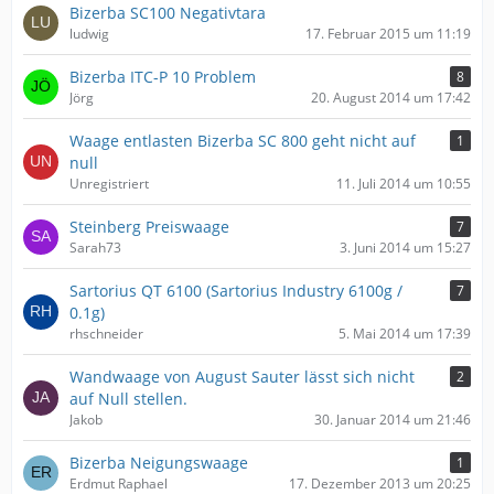
Bizerba SC100 Negativtara
ludwig
17. Februar 2015 um 11:19
Bizerba ITC-P 10 Problem
8
Jörg
20. August 2014 um 17:42
Waage entlasten Bizerba SC 800 geht nicht auf
1
null
Unregistriert
11. Juli 2014 um 10:55
Steinberg Preiswaage
7
Sarah73
3. Juni 2014 um 15:27
Sartorius QT 6100 (Sartorius Industry 6100g /
7
0.1g)
rhschneider
5. Mai 2014 um 17:39
Wandwaage von August Sauter lässt sich nicht
2
auf Null stellen.
Jakob
30. Januar 2014 um 21:46
Bizerba Neigungswaage
1
Erdmut Raphael
17. Dezember 2013 um 20:25