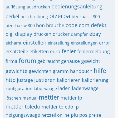
bedienungsanleitung
auflösung
ausdrucken
bizerba
berkel
beschreibung
bizerba sc 800
code
com
defekt
bon
brauche
bizerba sw 800
display
ebay
digi
drucken
drucker
dämpfer
einstellen
error
eichamt
einstellung
einstellungen
fehler
ersatzteile
etiketten
euro
fehlermeldung
forum
gewicht
firma
gebraucht
gehäuse
hilfe
gewichte
gewichten
gramm
handbuch
http
justieren
justage
kalibrieren
kalibrierung
laden
ladenwaage
konfiguration
laborwaage
mettler
mettler lp
löschen
manual
mettler toledo
mettler toledo lp
neigungswaage
plu
pos
netzteil
online
preise