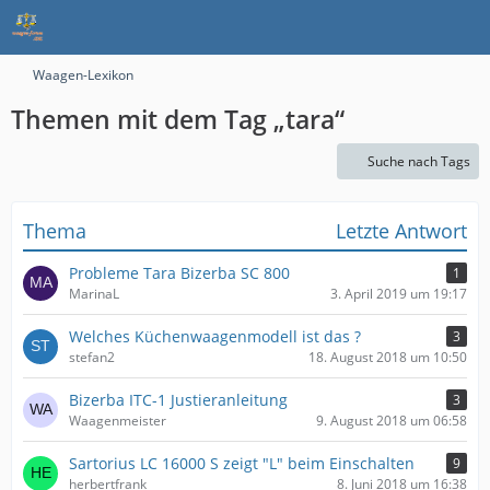
Waagen-Lexikon
Themen mit dem Tag „tara“
Suche nach Tags
Thema
Letzte Antwort
Probleme Tara Bizerba SC 800
1
MarinaL
3. April 2019 um 19:17
Welches Küchenwaagenmodell ist das ?
3
stefan2
18. August 2018 um 10:50
Bizerba ITC-1 Justieranleitung
3
Waagenmeister
9. August 2018 um 06:58
Sartorius LC 16000 S zeigt "L" beim Einschalten
9
herbertfrank
8. Juni 2018 um 16:38