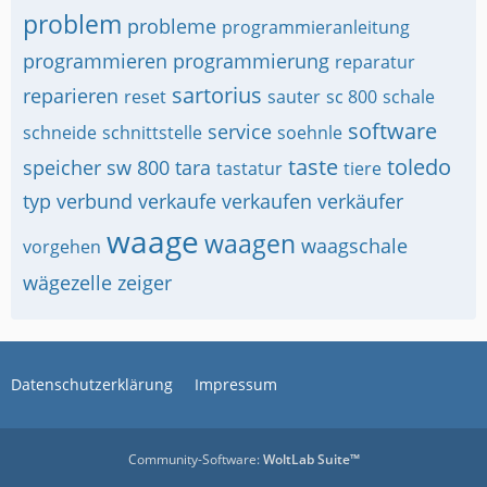
problem
probleme
programmieranleitung
programmieren
programmierung
reparatur
sartorius
reparieren
reset
sauter
sc 800
schale
software
service
schneide
schnittstelle
soehnle
taste
toledo
speicher
sw 800
tara
tastatur
tiere
typ
verbund
verkaufe
verkaufen
verkäufer
waage
waagen
waagschale
vorgehen
wägezelle
zeiger
Datenschutzerklärung
Impressum
Community-Software:
WoltLab Suite™