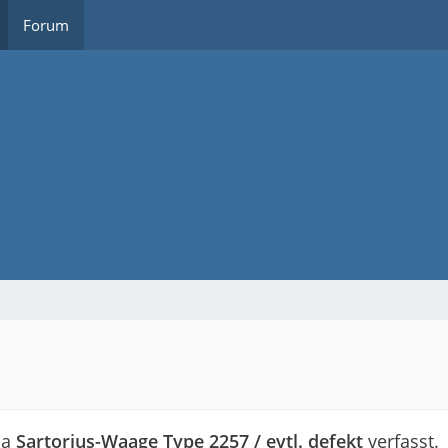
Forum
ma
Sartorius-Waage Type 2257 / evtl. defekt
verfasst.