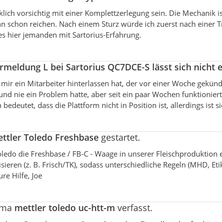
lich vorsichtig mit einer Komplettzerlegung sein. Die Mechanik ist
nn schon reichen. Nach einem Sturz würde ich zuerst nach einer
es hier jemanden mit Sartorius-Erfahrung.
rmeldung L bei Sartorius QC7DCE-S lässt sich nicht 
 mir ein Mitarbeiter hinterlassen hat, der vor einer Woche gekün
nd nie ein Problem hatte, aber seit ein paar Wochen funktioniert
eutet, dass die Plattform nicht in Position ist, allerdings ist si
ttler Toledo Freshbase
gestartet.
oledo die Freshbase / FB-C - Waage in unserer Fleischproduktion 
eren (z. B. Frisch/TK), sodass unterschiedliche Regeln (MHD, Eti
re Hilfe, Joe
hema
mettler toledo uc-htt-m
verfasst.