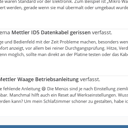
chte waren Standard vor der Elektronik. Zum Beispiel ist „Mikro W
iert werden, gerade wenn sie mal übermalt oder umgebaut wurden
Thema
Mettler ID5 Datenkabel gerissen
verfasst.
ge und Bedienfeld mit der Zeit Probleme machen, besonders wen
fort anzeigt, vor allem bei reiner Durchgangsprüfung. Hitze, V
nn möglich, sollte man direkt an der Platine testen oder das K
Mettler Waage Betriebsanleitung
verfasst.
e fehlende Anleitung 😄 Die Menüs sind je nach Einstellung zieml
ar. Manchmal hilft auch ein Reset auf Werkseinstellungen. Wusste
erden kann? Um mein Schlafzimmer schöner zu gestalten, habe ic