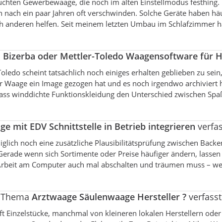
rauchten Gewerbewaage, die noch im alten Einstellmodus festhing.
n nach ein paar Jahren oft verschwinden. Solche Geräte haben h
h anderen helfen. Seit meinem letzten Umbau im Schlafzimmer ha
a
Bizerba oder Mettler-Toledo Waagensoftware für 
oledo scheint tatsächlich noch einiges erhalten geblieben zu sein,
r Waage ein Image gezogen hat und es noch irgendwo archiviert h
ass winddichte Funktionskleidung den Unterschied zwischen Spa
e mit EDV Schnittstelle in Betrieb integrieren
verfas
lediglich noch eine zusätzliche Plausibilitätsprüfung zwischen B
erade wenn sich Sortimente oder Preise häufiger ändern, lassen s
Arbeit am Computer auch mal abschalten und träumen muss – wer
m Thema
Arztwaage Säulenwaage Hersteller ?
verfasst
ft Einzelstücke, manchmal von kleineren lokalen Herstellern oder