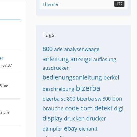
Themen
177
Tags
800
ade
analysenwaage
anleitung
anzeige
er
auflösung
m 07:07
ausdrucken
bedienungsanleitung
berkel
25 um
bizerba
beschreibung
bon
bizerba sc 800
bizerba sw 800
code
com
defekt
brauche
digi
23 um
display
drucken
drucker
ebay
dämpfer
eichamt