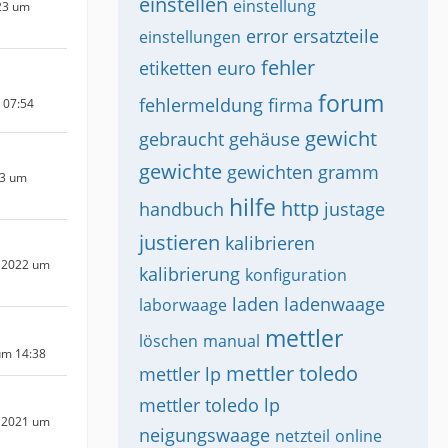
einstellen
einstellung
23 um
error
ersatzteile
einstellungen
fehler
etiketten
euro
forum
fehlermeldung
firma
m 07:54
gewicht
gebraucht
gehäuse
gewichte
gewichten
gramm
23 um
hilfe
http
handbuch
justage
justieren
kalibrieren
 2022 um
kalibrierung
konfiguration
laden
ladenwaage
laborwaage
mettler
löschen
manual
um 14:38
mettler toledo
mettler lp
mettler toledo lp
 2021 um
neigungswaage
netzteil
online