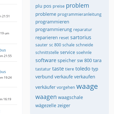
problem
plu
pos
preise
probleme
programmieranleitung
m 21:51
programmieren
programmierung
reparatur
019 um
sartorius
reparieren
reset
sauter
sc 800
schale
schneide
bus
service
schnittstelle
soehnle
um 21:55
software
speicher
sw 800
tara
taste
toledo
typ
tastatur
tiere
bus
verbund
verkaufe
verkaufen
um 19:24
waage
verkäufer
vorgehen
waagen
waagschale
um 16:19
wägezelle
zeiger
c