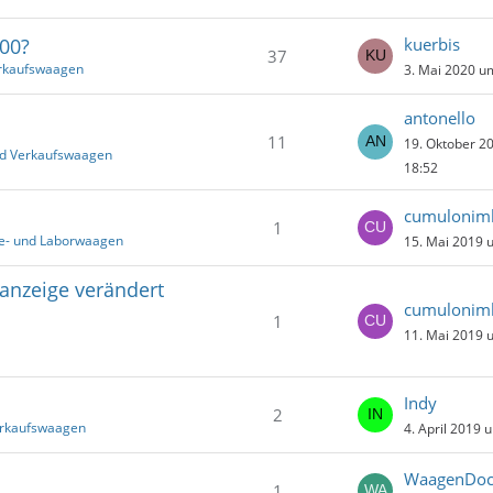
00?
kuerbis
37
erkaufswaagen
3. Mai 2020 u
antonello
11
19. Oktober 2
nd Verkaufswaagen
18:52
cumulonim
1
ie- und Laborwaagen
15. Mai 2019 
anzeige verändert
cumulonim
1
11. Mai 2019 
Indy
2
erkaufswaagen
4. April 2019 
WaagenDo
1