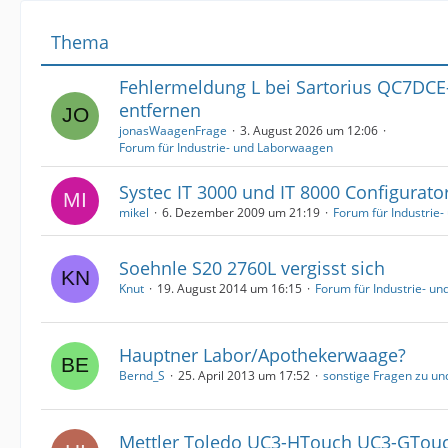
Thema
Fehlermeldung L bei Sartorius QC7DCE-S
entfernen
jonasWaagenFrage
3. August 2026 um 12:06
Forum für Industrie- und Laborwaagen
Systec IT 3000 und IT 8000 Configurato
mikel
6. Dezember 2009 um 21:19
Forum für Industrie
Soehnle S20 2760L vergisst sich
Knut
19. August 2014 um 16:15
Forum für Industrie- u
Hauptner Labor/Apothekerwaage?
Bernd_S
25. April 2013 um 17:52
sonstige Fragen zu u
Mettler Toledo UC3-HTouch UC3-GTou