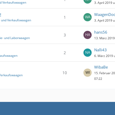
nd Verkaufswaagen
3. April 2019 
!
WaagenDo
1
- und Verkaufswaagen
3. April 2019 
hans56
3
rie- und Laborwaagen
13. März 2019
Nalli43
2
rkaufswaagen
6. März 2019 
WibaBe
10
15. Februar 2
 Verkaufswaagen
07:22