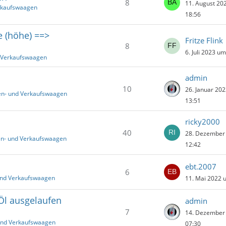
8
11. August 20
rkaufswaagen
18:56
e (höhe) ==>
Fritze Flink
8
6. Juli 2023 u
d Verkaufswaagen
admin
10
26. Januar 20
en- und Verkaufswaagen
13:51
ricky2000
40
28. Dezember
en- und Verkaufswaagen
12:42
ebt.2007
6
und Verkaufswaagen
11. Mai 2022 
Öl ausgelaufen
admin
7
14. Dezember
und Verkaufswaagen
07:30