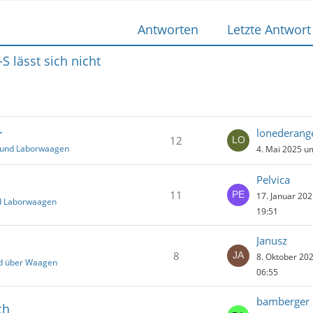
Antworten
Letzte Antwort
 lässt sich nicht
r
lonederang
12
- und Laborwaagen
4. Mai 2025 u
Pelvica
11
17. Januar 20
nd Laborwaagen
19:51
Janusz
8
8. Oktober 20
nd über Waagen
06:55
bamberger
ch