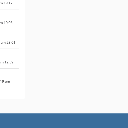
um 19:17
c
um 19:08
 um 23:01
um 12:59
019 um