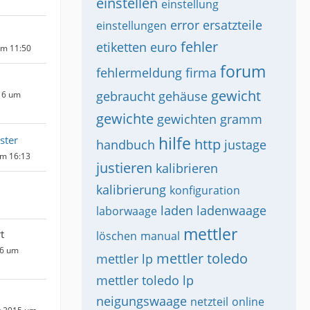
einstellen
einstellung
error
ersatzteile
einstellungen
fehler
etiketten
euro
um 11:50
forum
fehlermeldung
firma
gewicht
gebraucht
gehäuse
16 um
gewichte
gewichten
gramm
hilfe
ster
http
handbuch
justage
um 16:13
justieren
kalibrieren
kalibrierung
konfiguration
laden
ladenwaage
laborwaage
mettler
t
löschen
manual
16 um
mettler toledo
mettler lp
mettler toledo lp
neigungswaage
netzteil
online