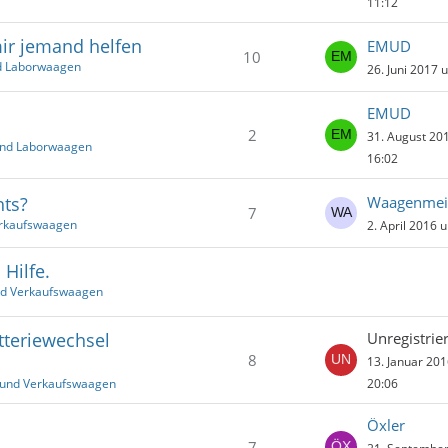
11:12
mir jemand helfen
EMUD
10
nd Laborwaagen
26. Juni 2017 
EMUD
2
31. August 20
 und Laborwaagen
16:02
hts?
Waagenmei
7
erkaufswaagen
2. April 2016 
 Hilfe.
nd Verkaufswaagen
tteriewechsel
Unregistrier
8
13. Januar 20
 und Verkaufswaagen
20:06
Öxler
7