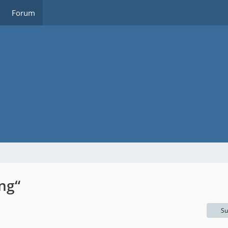
Forum
ng“
Su