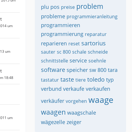
r 2015 um
problem
plu
pos
preise
probleme
programmieranleitung
t
programmieren
2014 um
programmierung
reparatur
sartorius
reparieren
reset
sauter
sc 800
schale
schneide
013 um
service
schnittstelle
soehnle
software
speicher
sw 800
tara
t
um 18:48
taste
toledo
typ
tastatur
tiere
verbund
verkaufe
verkaufen
waage
verkäufer
vorgehen
waagen
waagschale
2011 um
wägezelle
zeiger