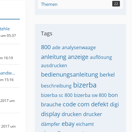
Themen
22
tehle
Tags
 um 05:37
800
ade
analysenwaage
anleitung
anzeige
auflösung
um 16:19
ausdrucken
Fernmeldehandwerker
bedienungsanleitung
berkel
um 15:16
bizerba
beschreibung
bon
bizerba sc 800
bizerba sw 800
 2017 um
code
com
defekt
brauche
digi
display
drucken
drucker
ebay
dämpfer
eichamt
r 2017 um