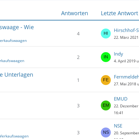
Antworten
Letzte Antwort
swaage - Wie
Hirschhof-S
4
22. März 2021
Verkaufswaagen
Indy
2
erkaufswaagen
4. April 2019 
he Unterlagen
1
27. Mai 2018 
EMUD
3
22. Dezember
16:41
NSE
3
20. Septembe
 Verkaufswaagen