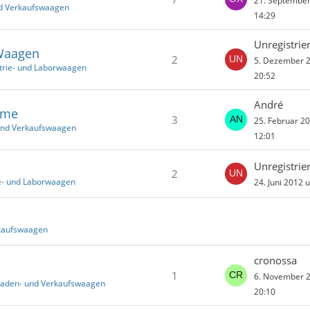
21. Septembe
nd Verkaufswaagen
14:29
Unregistrier
 Waagen
2
5. Dezember 
strie- und Laborwaagen
20:52
André
eme
3
25. Februar 2
und Verkaufswaagen
12:01
Unregistrier
2
ie- und Laborwaagen
24. Juni 2012 
rkaufswaagen
cronossa
1
6. November 
Laden- und Verkaufswaagen
20:10