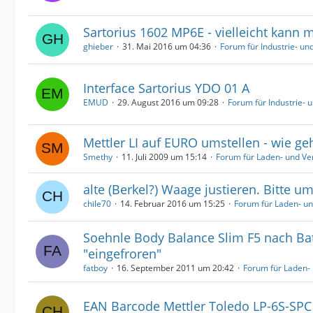
Sartorius 1602 MP6E - vielleicht kann 
ghieber
31. Mai 2016 um 04:36
Forum für Industrie- u
Interface Sartorius YDO 01 A
EMUD
29. August 2016 um 09:28
Forum für Industrie-
Mettler LI auf EURO umstellen - wie ge
Smethy
11. Juli 2009 um 15:14
Forum für Laden- und V
alte (Berkel?) Waage justieren. Bitte um
chile70
14. Februar 2016 um 15:25
Forum für Laden- u
Soehnle Body Balance Slim F5 nach Ba
"eingefroren"
fatboy
16. September 2011 um 20:42
Forum für Laden-
EAN Barcode Mettler Toledo LP-6S-SPC