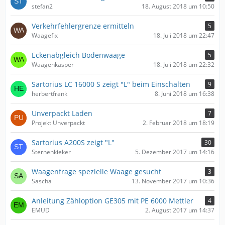
stefan2
18. August 2018 um 10:50
Verkehrfehlergrenze ermitteln
5
Waagefix
18. Juli 2018 um 22:47
Eckenabgleich Bodenwaage
5
Waagenkasper
18. Juli 2018 um 22:32
Sartorius LC 16000 S zeigt "L" beim Einschalten
9
herbertfrank
8. Juni 2018 um 16:38
Unverpackt Laden
7
Projekt Unverpackt
2. Februar 2018 um 18:19
Sartorius A200S zeigt "L"
30
Sternenkieker
5. Dezember 2017 um 14:16
Waagenfrage spezielle Waage gesucht
3
Sascha
13. November 2017 um 10:36
Anleitung Zähloption GE305 mit PE 6000 Mettler
4
EMUD
2. August 2017 um 14:37