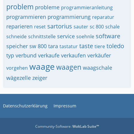
problem
probleme
programmieranleitung
programmieren
programmierung
reparatur
sartorius
reparieren
reset
sauter
sc 800
schale
software
service
schneide
schnittstelle
soehnle
taste
toledo
speicher
sw 800
tara
tastatur
tiere
typ
verbund
verkaufe
verkaufen
verkäufer
waage
waagen
waagschale
vorgehen
wägezelle
zeiger
Datenschutzerklärung
Impressum
Community-Software:
WoltLab Suite™