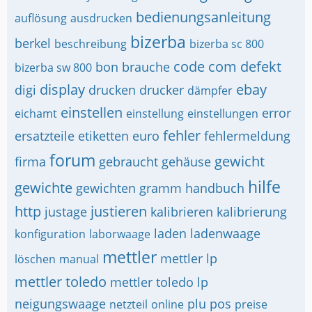
bedienungsanleitung
auflösung
ausdrucken
bizerba
berkel
beschreibung
bizerba sc 800
code
com
defekt
bon
brauche
bizerba sw 800
display
ebay
digi
drucken
drucker
dämpfer
einstellen
error
eichamt
einstellung
einstellungen
fehler
ersatzteile
etiketten
euro
fehlermeldung
forum
gewicht
firma
gebraucht
gehäuse
hilfe
gewichte
gewichten
gramm
handbuch
http
justieren
justage
kalibrieren
kalibrierung
laden
ladenwaage
konfiguration
laborwaage
mettler
mettler lp
löschen
manual
mettler toledo
mettler toledo lp
neigungswaage
plu
pos
netzteil
online
preise