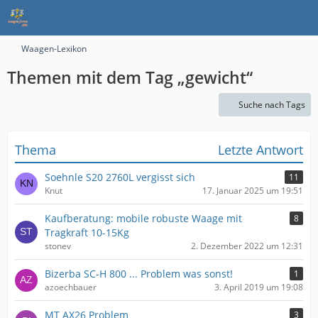
Waagen-Lexikon
Themen mit dem Tag „gewicht“
Suche nach Tags
Thema
Letzte Antwort
Soehnle S20 2760L vergisst sich
11
Knut
17. Januar 2025 um 19:51
Kaufberatung: mobile robuste Waage mit
8
Tragkraft 10-15Kg
stonev
2. Dezember 2022 um 12:31
Bizerba SC-H 800 ... Problem was sonst!
1
azoechbauer
3. April 2019 um 19:08
MT AX26 Problem
3