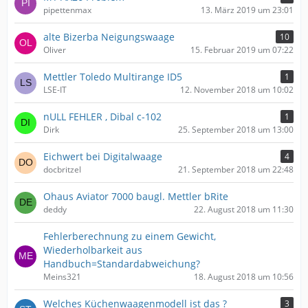
pipettenmax
13. März 2019 um 23:01
alte Bizerba Neigungswaage
10
Oliver
15. Februar 2019 um 07:22
Mettler Toledo Multirange ID5
1
LSE-IT
12. November 2018 um 10:02
nULL FEHLER , Dibal c-102
1
Dirk
25. September 2018 um 13:00
Eichwert bei Digitalwaage
4
docbritzel
21. September 2018 um 22:48
Ohaus Aviator 7000 baugl. Mettler bRite
deddy
22. August 2018 um 11:30
Fehlerberechnung zu einem Gewicht,
Wiederholbarkeit aus
Handbuch=Standardabweichung?
Meins321
18. August 2018 um 10:56
Welches Küchenwaagenmodell ist das ?
3