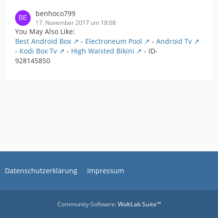
benhoco799
17. November 2017 um 18:08
You May Also Like:
Best Android Box
-
Electroneum Pool
-
Android Tv
-
Kodi Box Tv
-
High Waisted Bikini
- ID-
928145850
Datenschutzerklärung
Impressum
Community-Software:
WoltLab Suite™