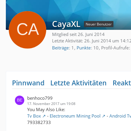
CayaXL
Neuer Benutzer
Mitglied seit 26. Juni 2014
Letzte Aktivität:
26. Juni 2014 um 14:1
Beiträge
1
Punkte
10
Profil-Aufrufe
Pinnwand
Letzte Aktivitäten
Reakt
benhoco799
17. November 2017 um 19:08
You May Also Like:
Tv Box
-
Electroneum Mining Pool
-
Android T
793382733