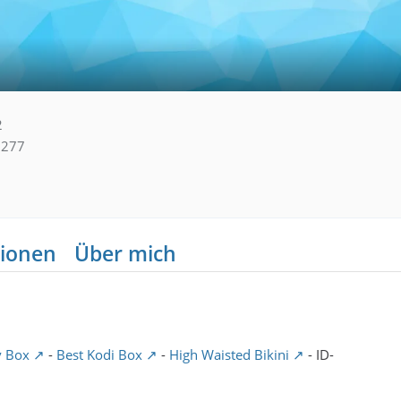
2
277
ionen
Über mich
v Box
-
Best Kodi Box
-
High Waisted Bikini
- ID-