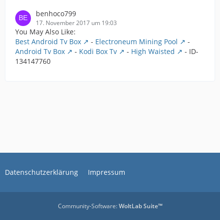
benhoco799
17. November 2017 um 19:03
You May Also Like:
Best Android Tv Box
-
Electroneum Mining Pool
-
Android Tv Box
-
Kodi Box Tv
-
High Waisted
- ID-
134147760
Datenschutzerklärung
Impressum
Community-Software:
WoltLab Suite™