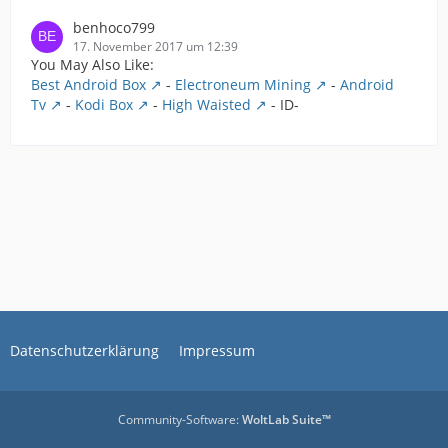
benhoco799
17. November 2017 um 12:39
You May Also Like:
Best Android Box
-
Electroneum Mining
-
Android
Tv
-
Kodi Box
-
High Waisted
- ID-
Datenschutzerklärung
Impressum
Community-Software:
WoltLab Suite™