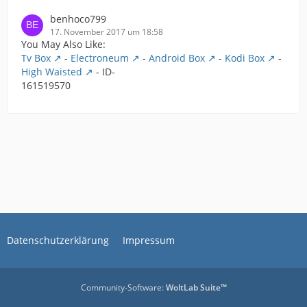
benhoco799
17. November 2017 um 18:58
You May Also Like:
Tv Box
-
Electroneum
-
Android Box
-
Kodi Box
-
High Waisted
- ID-
161519570
Datenschutzerklärung
Impressum
Community-Software:
WoltLab Suite™