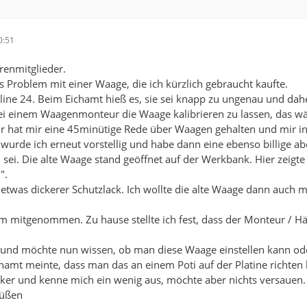
0:51
renmitglieder.
es Problem mit einer Waage, die ich kürzlich gebraucht kaufte.
niline 24. Beim Eichamt hieß es, sie sei knapp zu ungenau und dahe
i einem Waagenmonteur die Waage kalibrieren zu lassen, das wär
at mir eine 45minütige Rede über Waagen gehalten und mir in Au
wurde ich erneut vorstellig und habe dann eine ebenso billige ab
l sei. Die alte Waage stand geöffnet auf der Werkbank. Hier zeigte
".
etwas dickerer Schutzlack. Ich wollte die alte Waage dann auch
em mitgenommen. Zu hause stellte ich fest, dass der Monteur / H
 und möchte nun wissen, ob man diese Waage einstellen kann ode
hamt meinte, dass man das an einem Poti auf der Platine richten
triker und kenne mich ein wenig aus, möchte aber nichts versauen. 
rüßen