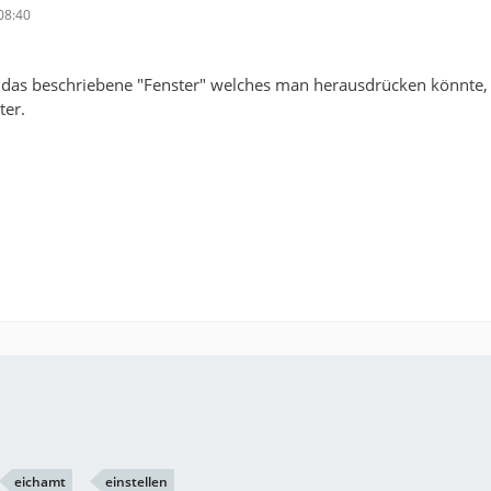
08:40
das beschriebene "Fenster" welches man herausdrücken könnte, abe
ter.
eichamt
einstellen