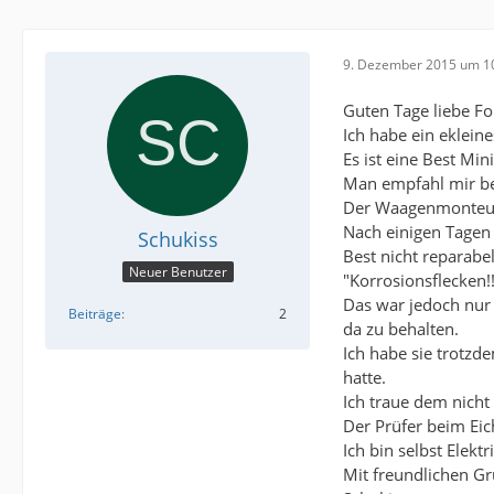
9. Dezember 2015 um 1
Guten Tage liebe Fo
Ich habe ein eklein
Es ist eine Best Mi
Man empfahl mir be
Der Waagenmonteur h
Nach einigen Tagen 
Schukiss
Best nicht reparabe
Neuer Benutzer
"Korrosionsflecken!!
Das war jedoch nur 
Beiträge
2
da zu behalten.
Ich habe sie trotzd
hatte.
Ich traue dem nicht
Der Prüfer beim Eic
Ich bin selbst Elek
Mit freundlichen G