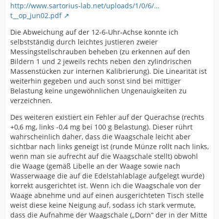
http://www.sartorius-lab.net/uploads/1/0/6/…
t__op_jun02.pdf
Die Abweichung auf der 12-6-Uhr-Achse konnte ich
selbstständig durch leichtes justieren zweier
Messingstellschrauben beheben (zu erkennen auf den
Bildern 1 und 2 jeweils rechts neben den zylindrischen
Massenstücken zur internen Kalibrierung). Die Linearität ist
weiterhin gegeben und auch sonst sind bei mittiger
Belastung keine ungewöhnlichen Ungenauigkeiten zu
verzeichnen.
Des weiteren existiert ein Fehler auf der Querachse (rechts
+0,6 mg, links -0,4 mg bei 100 g Belastung). Dieser rührt
wahrscheinlich daher, dass die Waagschale leicht aber
sichtbar nach links geneigt ist (runde Münze rollt nach links,
wenn man sie aufrecht auf die Waagschale stellt) obwohl
die Waage (gemäß Libelle an der Waage sowie nach
Wasserwaage die auf die Edelstahlablage aufgelegt wurde)
korrekt ausgerichtet ist. Wenn ich die Waagschale von der
Waage abnehme und auf einen ausgerichteten Tisch stelle
weist diese keine Neigung auf, sodass ich stark vermute,
dass die Aufnahme der Waagschale („Dorn“ der in der Mitte