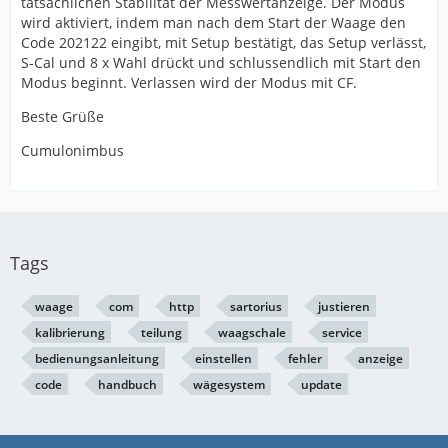
tatsächlichen Stabilität der Messwertanzeige. Der Modus
wird aktiviert, indem man nach dem Start der Waage den
Code 202122 eingibt, mit Setup bestätigt, das Setup verlässt,
S-Cal und 8 x Wahl drückt und schlussendlich mit Start den
Modus beginnt. Verlassen wird der Modus mit CF.
Beste Grüße
Cumulonimbus
Tags
waage
com
http
sartorius
justieren
kalibrierung
teilung
waagschale
service
bedienungsanleitung
einstellen
fehler
anzeige
code
handbuch
wägesystem
update