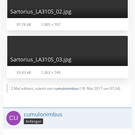
Sartorius_LA310S_02.jpg
97,78 kB
1.005 × 707
Sartorius_LA310S_03.jpg
93,43 kB
1.263 × 749
2 Mal editiert, zuletzt von
cumulonimbus
(
18. Mai 2017 um 07:24
)
cumulonimbus
Anfänger