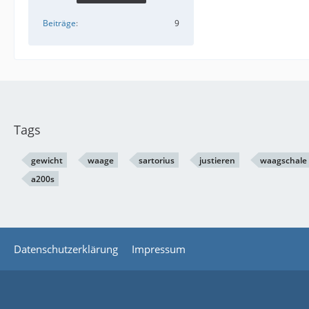
Beiträge
9
Tags
gewicht
waage
sartorius
justieren
waagschale
a200s
Datenschutzerklärung
Impressum