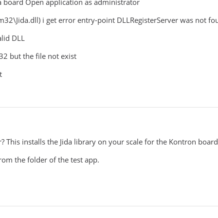
ida board Open application as administrator
tem32\Jida.dll) i get error entry-point DLLRegisterServer was not f
alid DLL
2 but the file not exist
t
r? This installs the Jida library on your scale for the Kontron board
rom the folder of the test app.