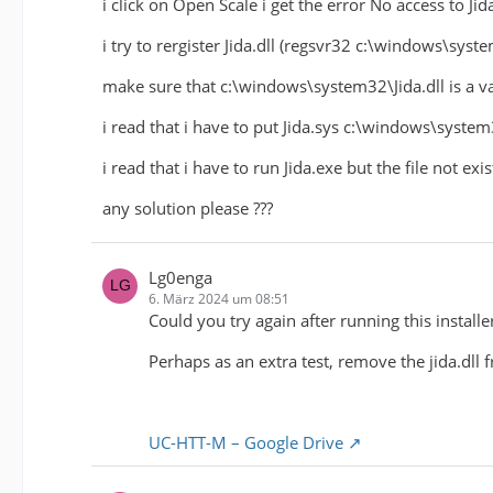
i click on Open Scale i get the error No access to J
i try to rergister Jida.dll (regsvr32 c:\windows\sys
make sure that c:\windows\system32\Jida.dll is a v
i read that i have to put Jida.sys c:\windows\system3
i read that i have to run Jida.exe but the file not exis
any solution please ???
Lg0enga
6. März 2024 um 08:51
Could you try again after running this installe
Perhaps as an extra test, remove the jida.dll f
UC-HTT-M – Google Drive