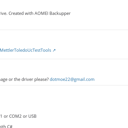
Drive. Created with AOMEI Backupper
/MettlerToledoUcTestTools
age or the driver please?
dotmoe22@gmail.com
OM1 or COM2 or USB
with C#