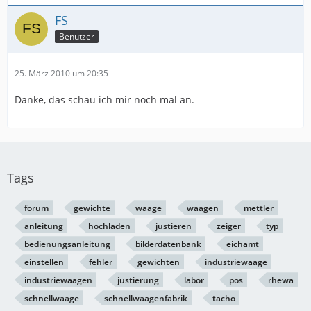
FS
Benutzer
25. März 2010 um 20:35
Danke, das schau ich mir noch mal an.
Tags
forum
gewichte
waage
waagen
mettler
anleitung
hochladen
justieren
zeiger
typ
bedienungsanleitung
bilderdatenbank
eichamt
einstellen
fehler
gewichten
industriewaage
industriewaagen
justierung
labor
pos
rhewa
schnellwaage
schnellwaagenfabrik
tacho