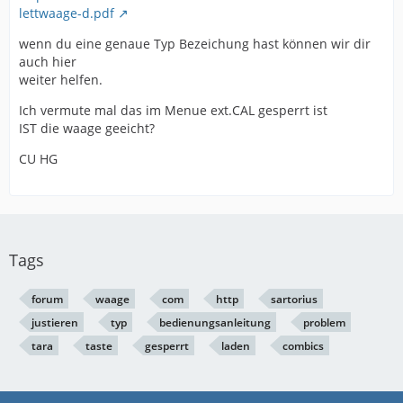
lettwaage-d.pdf
wenn du eine genaue Typ Bezeichung hast können wir dir
auch hier
weiter helfen.
Ich vermute mal das im Menue ext.CAL gesperrt ist
IST die waage geeicht?
CU HG
Tags
forum
waage
com
http
sartorius
justieren
typ
bedienungsanleitung
problem
tara
taste
gesperrt
laden
combics