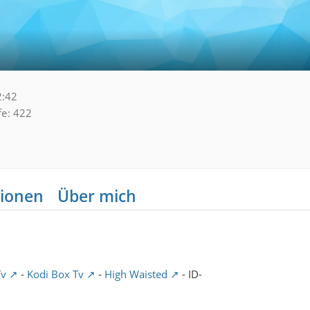
2:42
fe
422
ionen
Über mich
Tv
-
Kodi Box Tv
-
High Waisted
- ID-