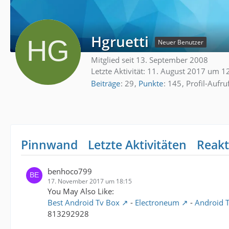
Hgruetti
Neuer Benutzer
Mitglied seit 13. September 2008
Letzte Aktivität:
11. August 2017 um 1
Beiträge
29
Punkte
145
Profil-Aufru
Pinnwand
Letzte Aktivitäten
Reakt
benhoco799
17. November 2017 um 18:15
You May Also Like:
Best Android Tv Box
-
Electroneum
-
Android 
813292928