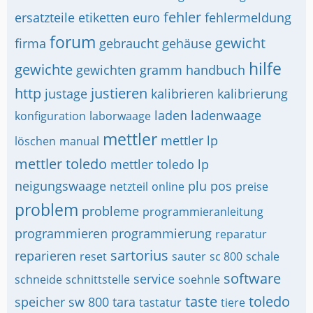
fehler
ersatzteile
etiketten
euro
fehlermeldung
forum
gewicht
firma
gebraucht
gehäuse
hilfe
gewichte
gewichten
gramm
handbuch
http
justieren
justage
kalibrieren
kalibrierung
laden
ladenwaage
konfiguration
laborwaage
mettler
mettler lp
löschen
manual
mettler toledo
mettler toledo lp
neigungswaage
plu
pos
netzteil
online
preise
problem
probleme
programmieranleitung
programmieren
programmierung
reparatur
sartorius
reparieren
reset
sauter
sc 800
schale
software
service
schneide
schnittstelle
soehnle
taste
toledo
speicher
sw 800
tara
tastatur
tiere