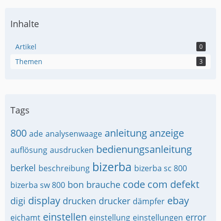
Inhalte
Artikel
0
Themen
3
Tags
800
anleitung
anzeige
ade
analysenwaage
bedienungsanleitung
auflösung
ausdrucken
bizerba
berkel
beschreibung
bizerba sc 800
code
com
defekt
bon
brauche
bizerba sw 800
display
ebay
digi
drucken
drucker
dämpfer
einstellen
error
eichamt
einstellung
einstellungen