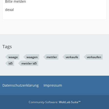
Bitte melden
dexal
Tags
waage
waagen
mettler
verkaufe
verkaufen
id5
mettler id5
Datenschutzerklärung
Impressum
Community-Software:
WoltLab Suite™