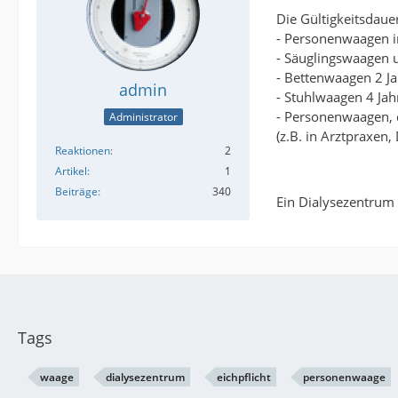
Die Gültigkeitsdauer
- Personenwaagen i
- Säuglingswaagen 
- Bettenwaagen 2 J
admin
- Stuhlwaagen 4 Jah
- Personenwaagen, d
Administrator
(z.B. in Arztpraxen,
Reaktionen
2
Artikel
1
Beiträge
340
Ein Dialysezentrum 
Tags
waage
dialysezentrum
eichpflicht
personenwaage