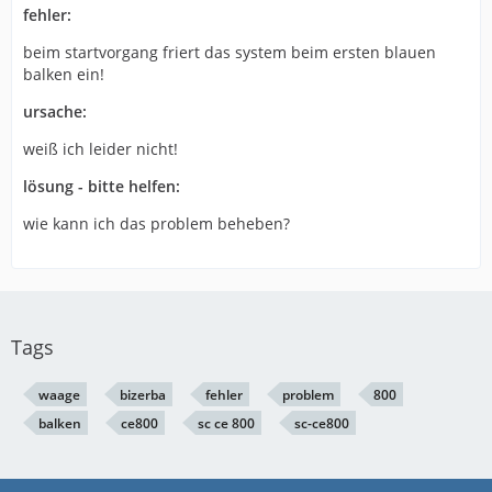
fehler:
beim startvorgang friert das system beim ersten blauen
balken ein!
ursache:
weiß ich leider nicht!
lösung - bitte helfen:
wie kann ich das problem beheben?
Tags
waage
bizerba
fehler
problem
800
balken
ce800
sc ce 800
sc-ce800