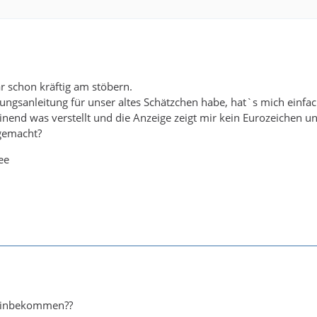
r schon kräftig am stöbern.
ungsanleitung für unser altes Schätzchen habe, hat`s mich einf
nend was verstellt und die Anzeige zeigt mir kein Eurozeichen u
 gemacht?
ee
 hinbekommen??