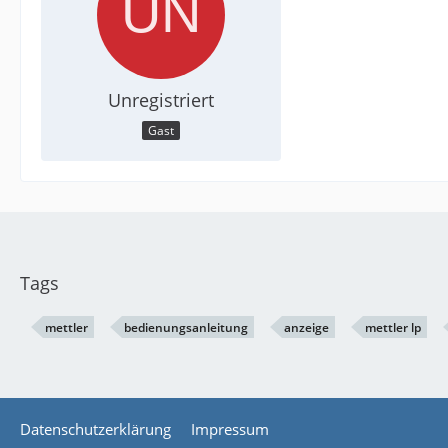
Unregistriert
Gast
Tags
mettler
bedienungsanleitung
anzeige
mettler lp
Datenschutzerklärung
Impressum