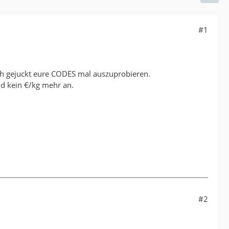
#1
ach gejuckt eure CODES mal auszuprobieren.
nd kein €/kg mehr an.
#2