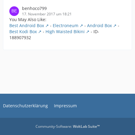
benhoco799
17. November 2017 um 18:21
You May Also Like:
Best Android Box
-
Electroneum
-
Android Box
-
Best Kodi Box
-
High Waisted Bikini
- ID-
188907932
Datenschutzerklärung
Impressum
Community-Software:
WoltLab Suite™