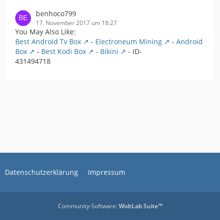
benhoco799
17. November 2017 um 18:27
You May Also Like:
Best Android Tv Box
-
Electroneum Mining
-
Android
Box
-
Best Kodi Box
-
Bikini
- ID-
431494718
Datenschutzerklärung
Impressum
Community-Software:
WoltLab Suite™