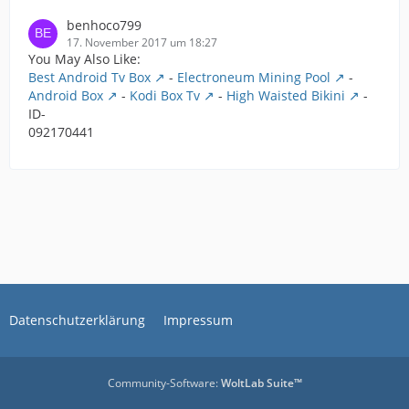
benhoco799
17. November 2017 um 18:27
You May Also Like:
Best Android Tv Box
-
Electroneum Mining Pool
-
Android Box
-
Kodi Box Tv
-
High Waisted Bikini
-
ID-
092170441
Datenschutzerklärung
Impressum
Community-Software:
WoltLab Suite™