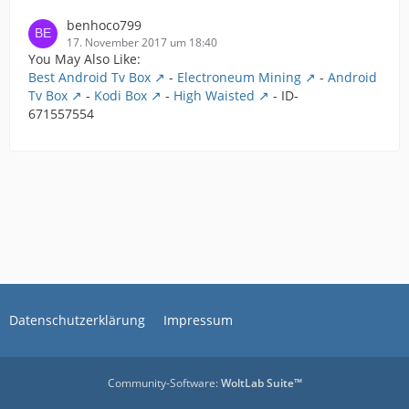
benhoco799
17. November 2017 um 18:40
You May Also Like:
Best Android Tv Box
-
Electroneum Mining
-
Android
Tv Box
-
Kodi Box
-
High Waisted
- ID-
671557554
Datenschutzerklärung
Impressum
Community-Software:
WoltLab Suite™