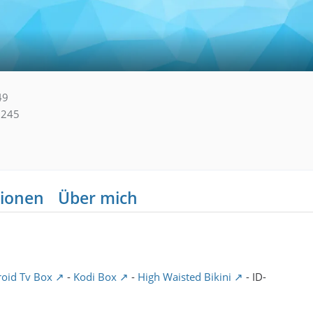
49
245
ionen
Über mich
oid Tv Box
-
Kodi Box
-
High Waisted Bikini
- ID-