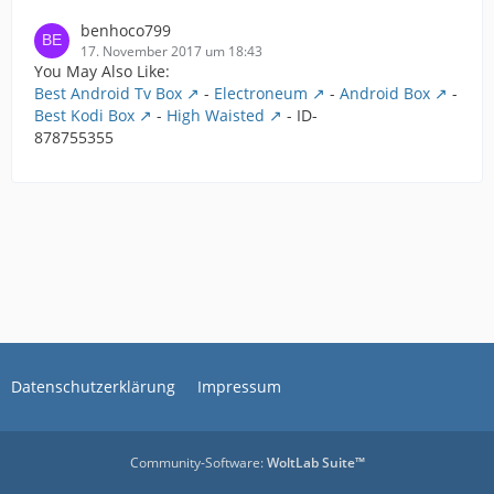
benhoco799
17. November 2017 um 18:43
You May Also Like:
Best Android Tv Box
-
Electroneum
-
Android Box
-
Best Kodi Box
-
High Waisted
- ID-
878755355
Datenschutzerklärung
Impressum
Community-Software:
WoltLab Suite™