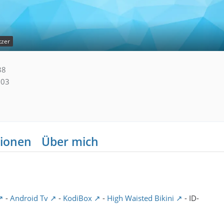
tzer
38
303
ionen
Über mich
-
Android Tv
-
KodiBox
-
High Waisted Bikini
- ID-