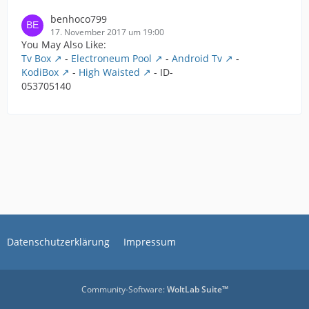
benhoco799
17. November 2017 um 19:00
You May Also Like:
Tv Box
-
Electroneum Pool
-
Android Tv
-
KodiBox
-
High Waisted
- ID-
053705140
Datenschutzerklärung
Impressum
Community-Software:
WoltLab Suite™