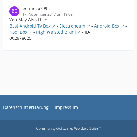
benhoco799
17. November 2017 um 19:09
You May Also Like:
Best Android Tv Box
-
Electroneum
-
Android Box
-
Kodi Box
-
High Waisted Bikini
- ID-
002678625
Datenschutzerklärung
Impressum
Community-Software:
WoltLab Suite™