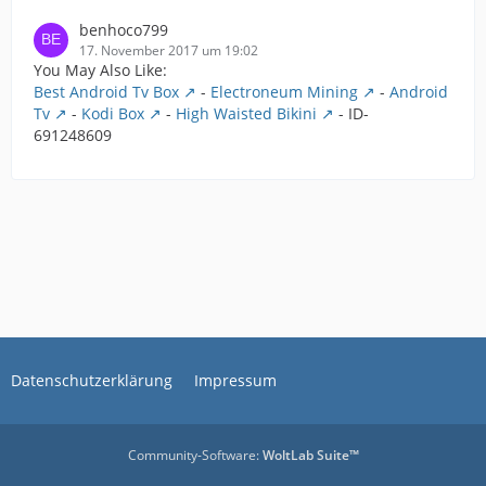
benhoco799
17. November 2017 um 19:02
You May Also Like:
Best Android Tv Box
-
Electroneum Mining
-
Android
Tv
-
Kodi Box
-
High Waisted Bikini
- ID-
691248609
Datenschutzerklärung
Impressum
Community-Software:
WoltLab Suite™