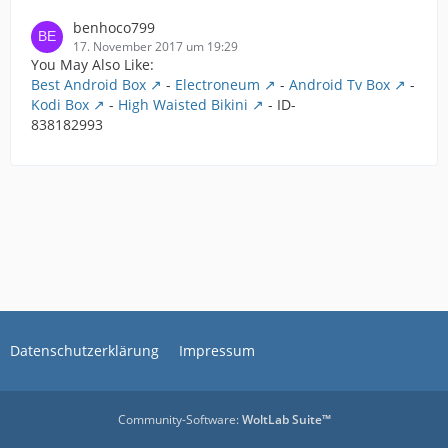
benhoco799
17. November 2017 um 19:29
You May Also Like:
Best Android Box
-
Electroneum
-
Android Tv Box
-
Kodi Box
-
High Waisted Bikini
- ID-
838182993
Datenschutzerklärung
Impressum
Community-Software:
WoltLab Suite™