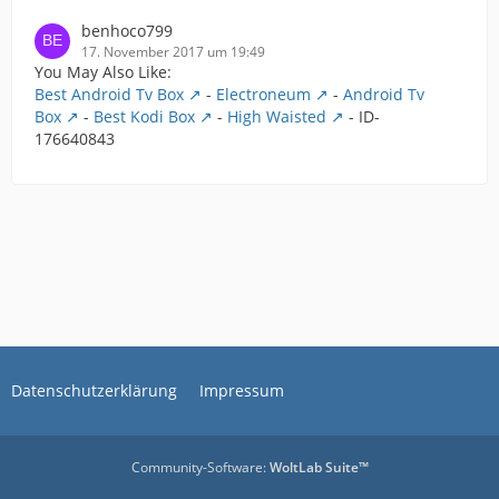
benhoco799
17. November 2017 um 19:49
You May Also Like:
Best Android Tv Box
-
Electroneum
-
Android Tv
Box
-
Best Kodi Box
-
High Waisted
- ID-
176640843
Datenschutzerklärung
Impressum
Community-Software:
WoltLab Suite™