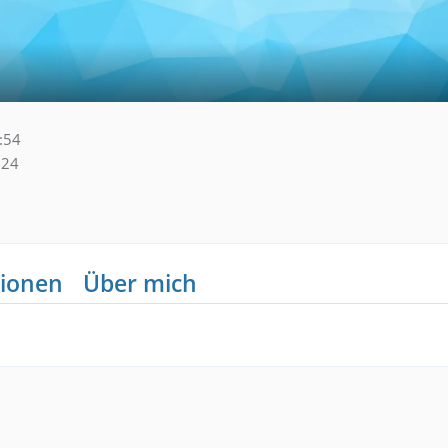
:54
224
ionen
Über mich