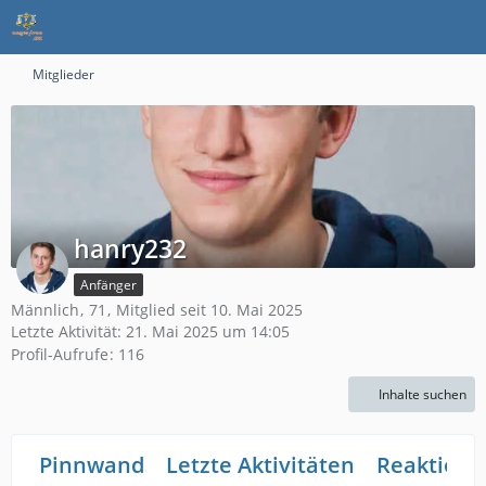
Mitglieder
hanry232
Anfänger
Männlich
71
Mitglied seit 10. Mai 2025
Letzte Aktivität:
21. Mai 2025 um 14:05
Profil-Aufrufe
116
Inhalte suchen
Pinnwand
Letzte Aktivitäten
Reaktione