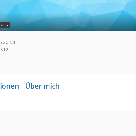
utzer
m 20:58
312
ionen
Über mich