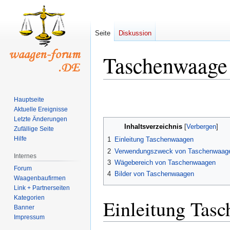
Seite
Diskussion
Taschenwaage
Zur
Zur
Hauptseite
Navigation
Suche
Aktuelle Ereignisse
springen
springen
Letzte Änderungen
Inhaltsverzeichnis
Zufällige Seite
Hilfe
1
Einleitung Taschenwaagen
2
Verwendungszweck von Taschenwaag
Internes
3
Wägebereich von Taschenwaagen
Forum
4
Bilder von Taschenwaagen
Waagenbaufirmen
Link + Partnerseiten
Kategorien
Einleitung Tas
Banner
Impressum