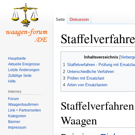
Seite
Diskussion
Staffelverfahr
Zur
Zur
Inhaltsverzeichnis
Hauptseite
Navigation
Suche
Aktuelle Ereignisse
1
Staffelverfahren - Prüfung mit Ersatz
springen
springen
Letzte Änderungen
2
Unterschiedliche Verfahren
Zufällige Seite
3
Prüfen mit Ersatzlast
Hilfe
4
Arten von Ersatzlasten
Internes
Forum
Staffelverfahren
Waagenbaufirmen
Link + Partnerseiten
Waagen
Kategorien
Banner
Impressum