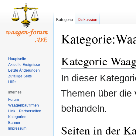
Kategorie
Diskussion
Kategorie
:
Waa
Kategorie Waag
Zur
Zur
Hauptseite
Navigation
Suche
Aktuelle Ereignisse
springen
springen
Letzte Änderungen
In dieser Kategori
Zufällige Seite
Hilfe
Themen über die 
Internes
Forum
Waagenbaufirmen
behandeln.
Link + Partnerseiten
Kategorien
Banner
Seiten in der K
Impressum